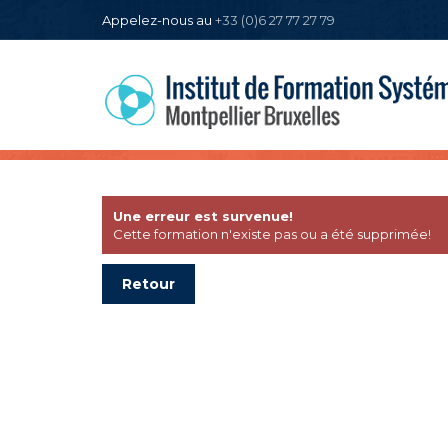
Appelez-nous au
+33 (0)6 27 77 27 79
Une erreur est survenue!
Cette formation n'existe pas ou a été supprimée!
Retour