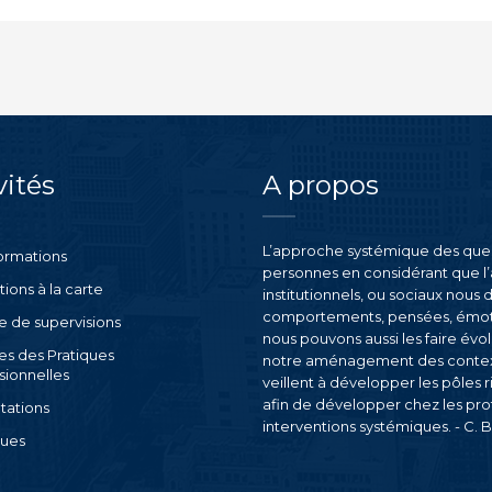
vités
A propos
L’approche systémique des quest
ormations
personnes en considérant que l
ions à la carte
institutionnels, ou sociaux nou
comportements, pensées, émotio
 de supervisions
nous pouvons aussi les faire évo
es des Pratiques
notre aménagement des contexte
sionnelles
veillent à développer les pôles 
afin de développer chez les pr
tations
interventions systémiques. - C. 
ques