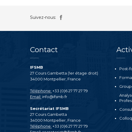
Suivez-nous:
Contact
Acti
IFSMB
Post-f
27 Cours Gambetta (1er étage droit)
Format
34000 Montpellier, France
Groupe
Téléphone:
+33 (0)6 27 77 27 79
Analys
Email:
info@ifsmb.fr
Profes
Secrétariat IFSMB
Consul
27 Cours Gambetta
Collo
34000 Montpellier, France
Téléphone:
+33 (0)6 27 77 27 79