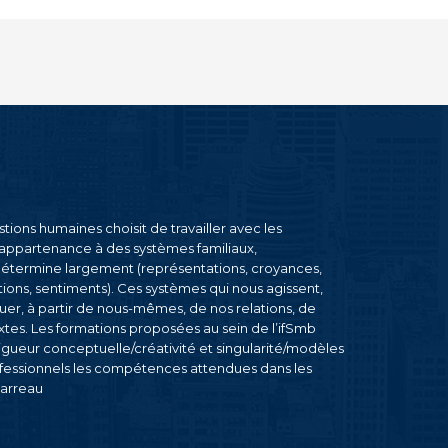
ions humaines choisit de travailler avec les
’appartenance à des systèmes familiaux,
s détermine largement (représentations, croyances,
ns, sentiments). Ces systèmes qui nous agissent,
luer, à partir de nous-mêmes, de nos relations, de
s. Les formations proposées au sein de l’ifSmb
rigueur conceptuelle/créativité et singularité/modèles
ofessionnels les compétences attendues dans les
Barreau