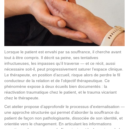
Lorsque le patient est envahi par sa souffrance, il cherche avant
tout à être compris. Il décrit sa peine, ses tentatives
infructueuses, les impasses qu'il traverse — et ce récit, aussi
nécessaire soit-il, peut progressivement saturer l'espace clinique.
Le thérapeute, en position d'accueil, risque alors de perdre le fil
conducteur de la relation et de l'objectif thérapeutique. Ce
phénomène expose à deux écueils bien documentés : la
réactivation traumatique chez le patient, et le trauma vicariant
chez le thérapeute.
Cet atelier propose d’approfondir le processus d'externalisation —
une approche structurée qui permet d'aborder la souffrance du
patient de façon non pathologisante, dissociée de son identité, et
orientée vers le changement. En articulant les informations